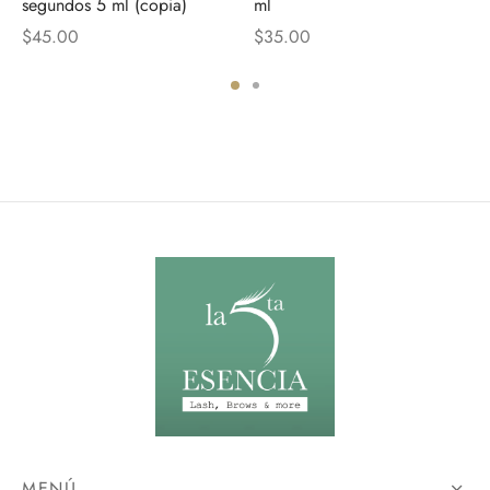
segundos 5 ml (copia)
ml
$
45.00
$
35.00
MENÚ