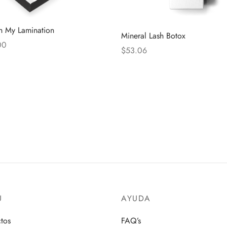
sh My Lamination
Mineral Lash Botox
00
$
53.06
Ú
AYUDA
tos
FAQ’s