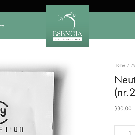
to
Home
/
M
Neut
(nr.2
$
30.00