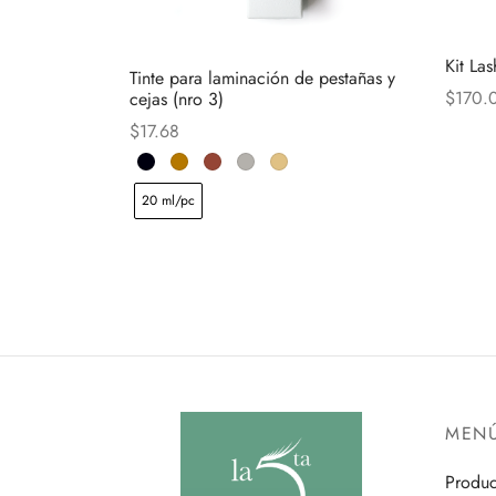
Kit La
Tinte para laminación de pestañas y
$
170.
cejas (nro 3)
$
17.68
20 ml/pc
MEN
Produc