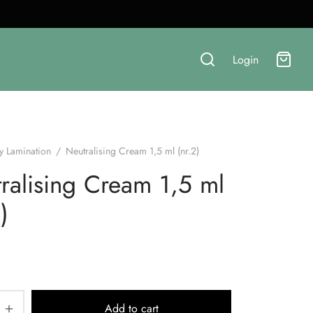
Login
y Lamination
/
Neutralising Cream 1,5 ml (nr.2)
ralising Cream 1,5 ml
)
Add to cart