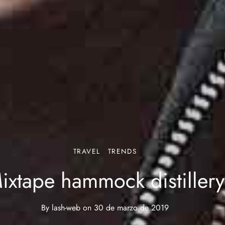
TRAVEL
TRENDS
ixtape hammock distillery
By
lash-web
on
30 de marzo de 2019